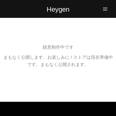
内
Heygen
容
を
ス
キ
ッ
プ
鋭意制作中です
まもなく公開します。お楽しみに ! ストアは現在準備中
です。まもなく公開されます。