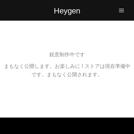
内
Heygen
容
を
ス
キ
ッ
プ
鋭意制作中です
まもなく公開します。お楽しみに ! ストアは現在準備中
です。まもなく公開されます。