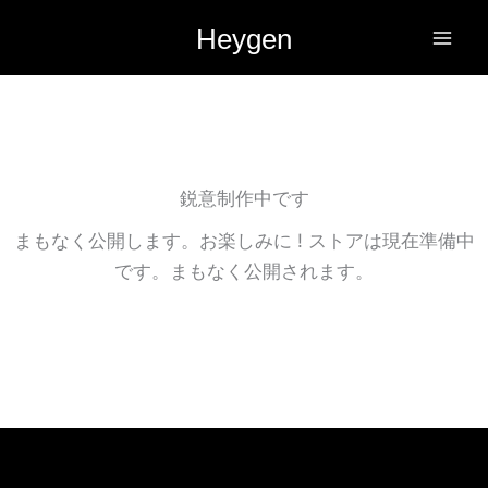
内
Heygen
容
を
ス
キ
ッ
プ
鋭意制作中です
まもなく公開します。お楽しみに ! ストアは現在準備中
です。まもなく公開されます。