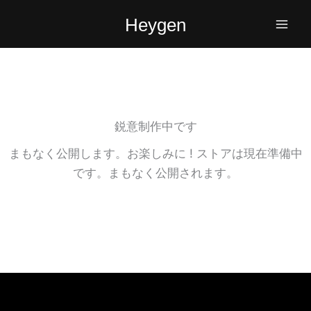
内
Heygen
容
を
ス
キ
ッ
プ
鋭意制作中です
まもなく公開します。お楽しみに ! ストアは現在準備中
です。まもなく公開されます。