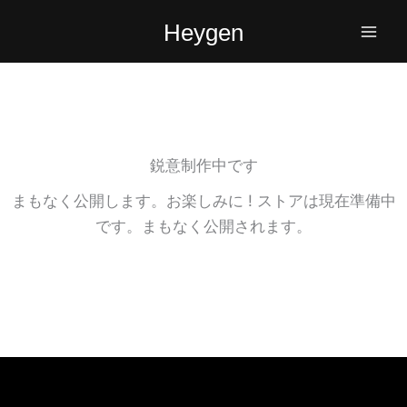
内
Heygen
容
を
ス
キ
ッ
プ
鋭意制作中です
まもなく公開します。お楽しみに ! ストアは現在準備中
です。まもなく公開されます。