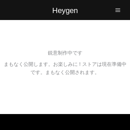
内
Heygen
容
を
ス
キ
ッ
プ
鋭意制作中です
まもなく公開します。お楽しみに ! ストアは現在準備中
です。まもなく公開されます。