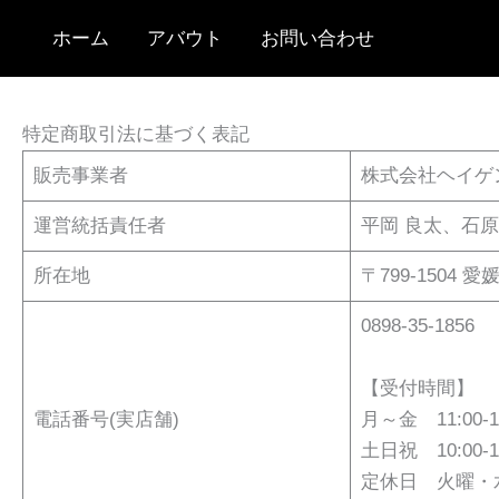
内
ホーム
アバウト
お問い合わせ
容
を
ス
特定商取引法に基づく表記
キ
ッ
販売事業者
株式会社ヘイゲ
プ
運営統括責任者
平岡 良太、石原
所在地
〒799-1504 
0898-35-1856
【受付時間】
電話番号(実店舗)
月～金 11:00-1
土日祝 10:00-1
定休日 火曜・