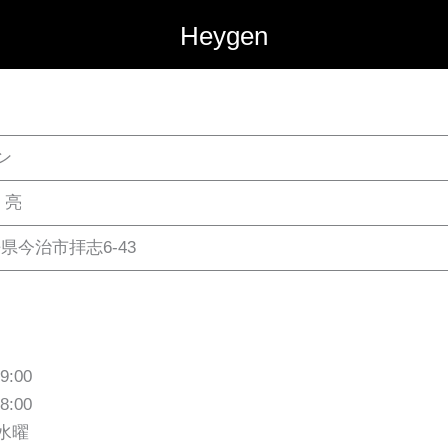
Heygen
ン
 亮
愛媛県今治市拝志6-43
9:00
8:00
水曜