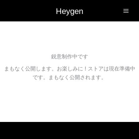
内
Heygen
容
を
ス
キ
ッ
プ
鋭意制作中です
まもなく公開します。お楽しみに ! ストアは現在準備中
です。まもなく公開されます。